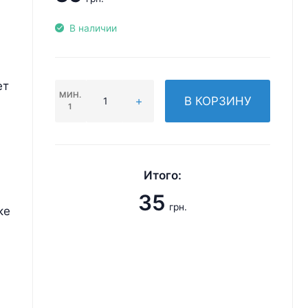
В наличии
ет
МИН.
В КОРЗИНУ
1
Итого:
35
грн.
ке