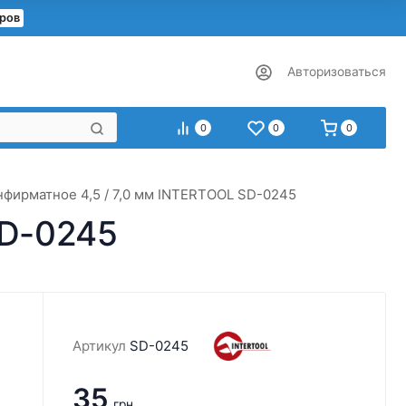
еров
Авторизоваться
0
0
0
нфирматное 4,5 / 7,0 мм INTERTOOL SD-0245
SD-0245
Артикул
SD-0245
35
грн.