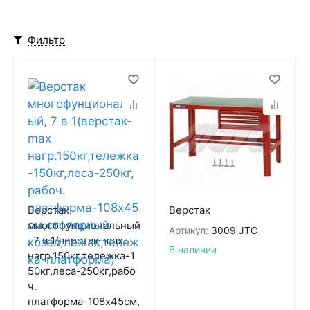
Фильтр
Верстак
Верстак
многофунциональный
Артикул:
3009 JTC
, 7 в 1(верстак-max
В наличии
нагр.150кг,тележка-1
50кг,леса-250кг,рабо
ч.
платформа-108х45см,