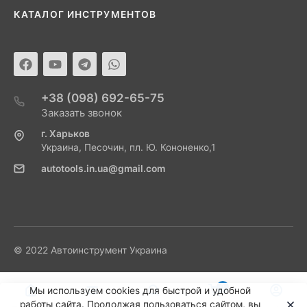
КАТАЛОГ ИНСТРУМЕНТОВ
+38 (098) 692-65-75
Заказать звонок
г. Харьков
Украина, Песочин, пл. Ю. Кононенко,1
autotools.in.ua@gmail.com
© 2022 Автоинструмент Украина
0
Мы используем cookies для быстрой и удобной
работы сайта. Продолжая пользоваться сайтом, вы