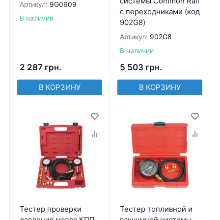
системы Common Rail
Артикул:
9G0609
с переходниками (код
В наличии
902G8)
Артикул:
902G8
В наличии
2 287
грн.
5 503
грн.
В КОРЗИНУ
В КОРЗИНУ
Тестер проверки
Тестер топливной и
давления масла КПП
вакуумной системы