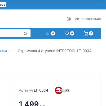
еров
Авторизоваться
0
0
0
янки
Стремянка 4 ступени INTERTOOL LT-0034
Артикул
LT-0034
1 499
грн.