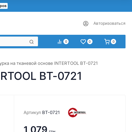
еров
Авторизоваться
0
0
0
рка на тканевой основе INTERTOOL BT-0721
ERTOOL BT-0721
Артикул
BT-0721
1 079
грн.