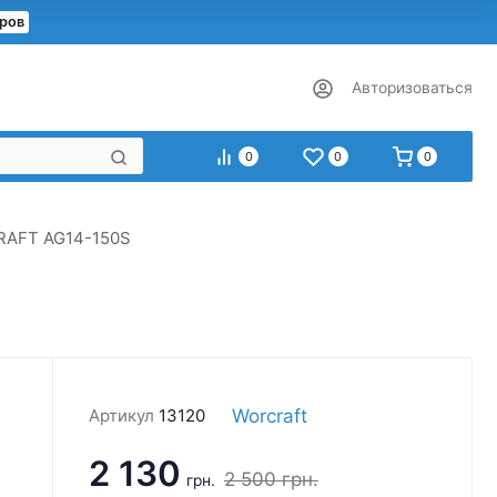
еров
Авторизоваться
0
0
0
RAFT AG14-150S
Worcraft
Артикул
13120
2 130
2 500
грн.
грн.