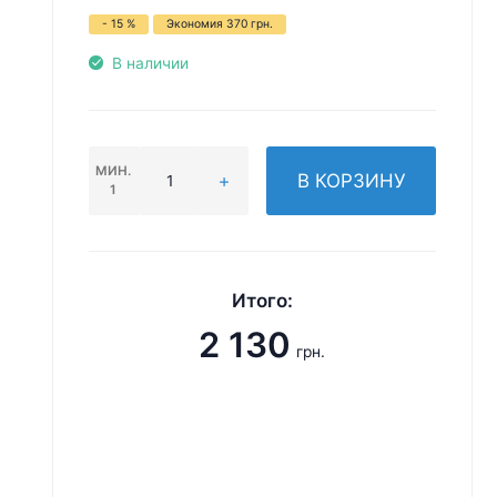
- 15 %
Экономия
370
грн.
В наличии
МИН.
В КОРЗИНУ
1
Итого:
2 130
грн.