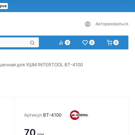
еров
Авторизоваться
0
0
0
шечная для УШМ INTERTOOL BT-4100
Артикул
BT-4100
70
грн.