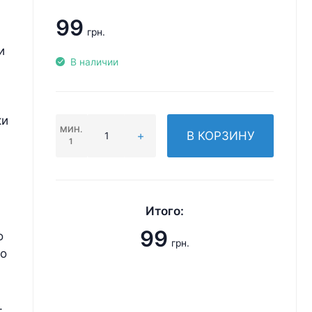
99
грн.
и
В наличии
ки
МИН.
В КОРЗИНУ
1
Итого:
99
о
грн.
то
.