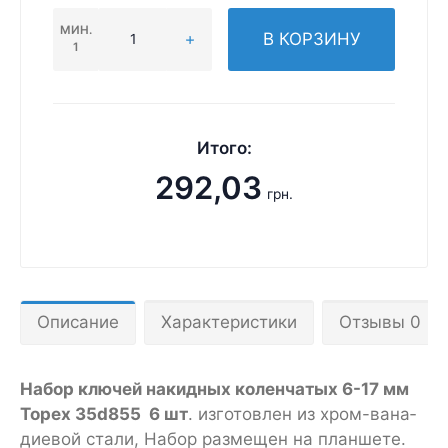
МИН.
В КОРЗИНУ
1
Итого:
292,03
грн.
Описание
Характеристики
Отзывы 0
Набор ключей накидных коленчатых 6-17 мм
Topex 35d855 6 шт
.
из­го­тов­лен из хром-ва­на­
ди­е­вой ста­ли, Набор размещен на планшете.