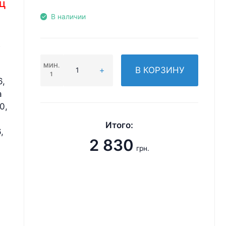
ц
В наличии
МИН.
В КОРЗИНУ
1
6,
а
0,
Итого:
,
2 830
грн.