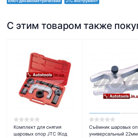
ключ динамометрический
JTC инструмент
С этим товаром также пок
Комплект для снятия
Cъёмник шаровых оп
шаровых опор JTC (Код
универсальный 22мм