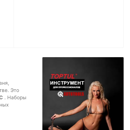
вня,
тве. Это
C
. Наборы
нных