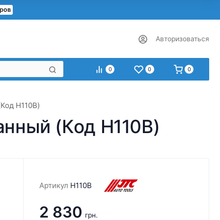
еров
Авторизоваться
0
0
0
(Код H110B)
ранный (Код H110B)
Артикул
H110B
2 830
грн.