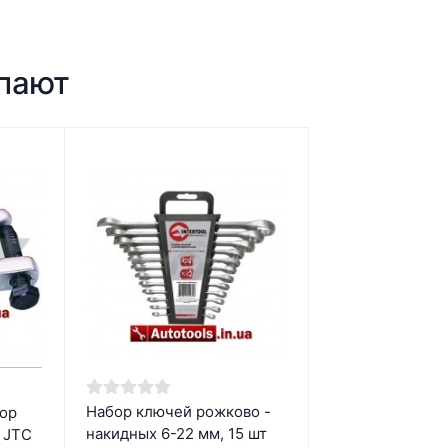
упают
Набор ключей рожково -
ор
накидных 6-22 мм, 15 шт
 JTC