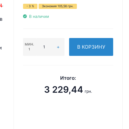
ц
.
- 3 %
Экономия
105,56
грн.
В наличии
в
МИН.
В КОРЗИНУ
и
1
Итого:
3 229,44
грн.