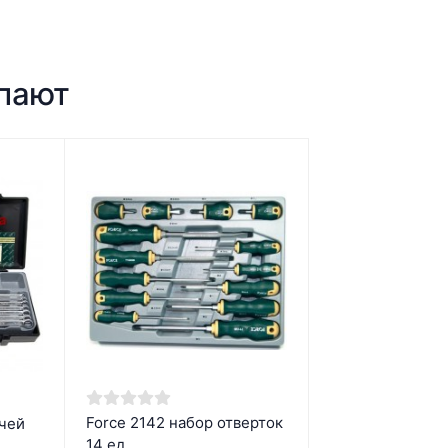
упают
Force 2142 набор отверток
ючей
14 ед