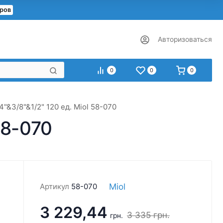
еров
Авторизоваться
0
0
0
"&3/8"&1/2" 120 ед. Miol 58-070
58-070
Miol
Артикул
58-070
3 229,44
3 335
грн.
грн.