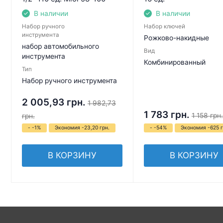
В наличии
В наличии
Набор ручного
Набор ключей
инструмента
Рожково-накидные
набор автомобильного
Вид
инструмента
Комбинированный
Тип
Набор ручного инструмента
2 005,93
грн.
1 982,73
1 783
грн.
1 158
грн.
грн.
- -1%
Экономия -23,20 грн.
- -54%
Экономия -625 г
В КОРЗИНУ
В КОРЗИНУ