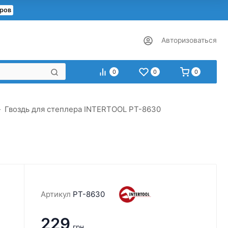
еров
Авторизоваться
0
0
0
Гвоздь для степлера INTERTOOL PT-8630
Артикул
PT-8630
229
грн.