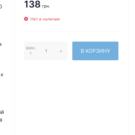
138
0
грн.
Нет в наличии
и
МИН.
В КОРЗИНУ
1
ах
ый
а