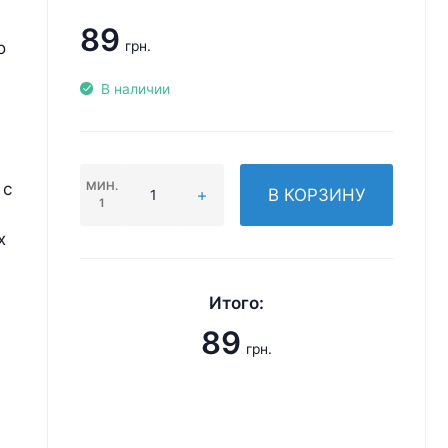
89
о
грн.
В наличии
 с
МИН.
В КОРЗИНУ
1
х
Итого:
89
грн.